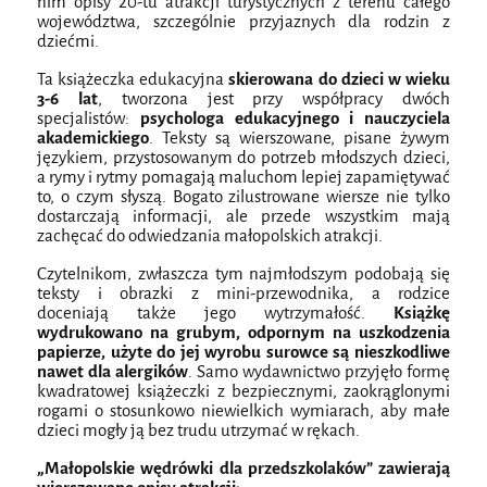
nim opisy 20-tu atrakcji turystycznych z terenu całego
województwa, szczególnie przyjaznych dla rodzin z
dziećmi.
Ta książeczka edukacyjna
skierowana do dzieci w wieku
3-6 lat
, tworzona jest przy współpracy dwóch
specjalistów:
psychologa edukacyjnego i nauczyciela
akademickiego
. Teksty są wierszowane, pisane żywym
językiem, przystosowanym do potrzeb młodszych dzieci,
a rymy i rytmy pomagają maluchom lepiej zapamiętywać
to, o czym słyszą. Bogato zilustrowane wiersze nie tylko
dostarczają informacji, ale przede wszystkim mają
zachęcać do odwiedzania małopolskich atrakcji.
Czytelnikom, zwłaszcza tym najmłodszym podobają się
teksty i obrazki z mini-przewodnika, a rodzice
doceniają także jego wytrzymałość.
Książkę
wydrukowano na grubym, odpornym na uszkodzenia
papierze, użyte do jej wyrobu surowce są nieszkodliwe
nawet dla alergików
. Samo wydawnictwo przyjęło formę
kwadratowej książeczki z bezpiecznymi, zaokrąglonymi
rogami o stosunkowo niewielkich wymiarach, aby małe
dzieci mogły ją bez trudu utrzymać w rękach.
„Małopolskie wędrówki dla przedszkolaków” zawierają