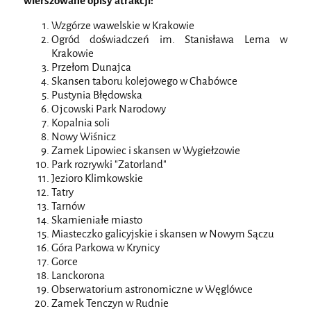
wierszowane opisy atrakcji:
Wzgórze wawelskie w Krakowie
Ogród doświadczeń im. Stanisława Lema w
Krakowie
Przełom Dunajca
Skansen taboru kolejowego w Chabówce
Pustynia Błędowska
Ojcowski Park Narodowy
Kopalnia soli
Nowy Wiśnicz
Zamek Lipowiec i skansen w Wygiełzowie
Park rozrywki "Zatorland"
Jezioro Klimkowskie
Tatry
Tarnów
Skamieniałe miasto
Miasteczko galicyjskie i skansen w Nowym Sączu
Góra Parkowa w Krynicy
Gorce
Lanckorona
Obserwatorium astronomiczne w Węglówce
Zamek Tenczyn w Rudnie