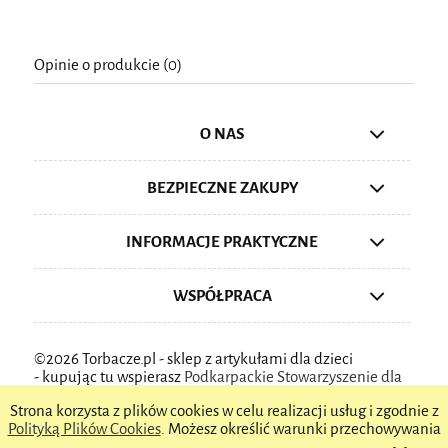
Opinie o produkcie (0)
O NAS
BEZPIECZNE ZAKUPY
INFORMACJE PRAKTYCZNE
WSPÓŁPRACA
©2026 Torbacze.pl - sklep z artykułami dla dzieci
-
kupując tu wspierasz
Podkarpackie Stowarzyszenie dla
Aktywnych Rodzin
Strona korzysta z plików cookies w celu realizacji usług i zgodnie z
Polityką Plików Cookies
. Możesz określić warunki przechowywania
pokaż pełną wersję strony