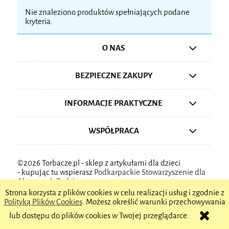
Nie znaleziono produktów spełniających podane
kryteria.
O NAS
BEZPIECZNE ZAKUPY
INFORMACJE PRAKTYCZNE
WSPÓŁPRACA
©2026 Torbacze.pl - sklep z artykułami dla dzieci
-
kupując tu wspierasz
Podkarpackie Stowarzyszenie dla
Aktywnych Rodzin
Strona korzysta z plików cookies w celu realizacji usług i zgodnie z
pokaż pełną wersję strony
Polityką Plików Cookies
. Możesz określić warunki przechowywania
lub dostępu do plików cookies w Twojej przeglądarce.
Sklep internetowy Shoper.pl