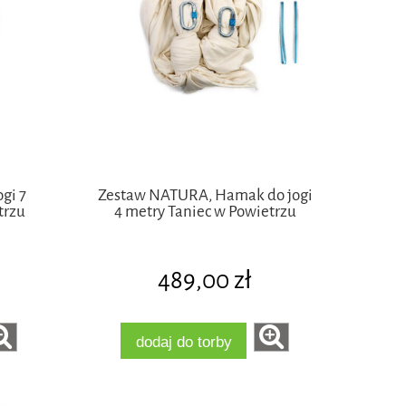
gi 7
Zestaw NATURA, Hamak do jogi
trzu
4 metry Taniec w Powietrzu
489,00 zł
dodaj do torby