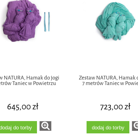
w NATURA, Hamak do jogi
Zestaw NATURA, Hamak d
trów Taniec w Powietrzu
7 metrów Taniec w Powi
645,00 zł
723,00 zł
dodaj do torby
dodaj do torby