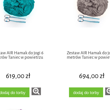
taw AIR Hamak do jogi 6
Zestaw AIR Hamak do jo
rów Taniec w powietrzu
metrów Taniec w powie
619,00 zł
694,00 zł
dodaj do torby
dodaj do torby