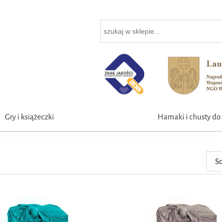
Gry i książeczki
Hamaki i chusty do 
So