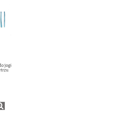
o jogi
etrzu